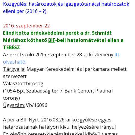
Közgyűlési határozatok és igazgatótanácsi határozatok
elleni per (2016 – ?)
2016. szeptember 22.
Elindította érdekvédelmi perét a dr. Schmidt
Máriához köthető
BIF
-beli hatalomátvétel ellen a
TEBÉSZ
Az erről szóló 2016. szeptember 28-ai közlemény
itt
olvasható
.
Tárgyalja:
Magyar Kereskedelmi és Iparkamara mellett
szervezett
Választottbíróság
(1054 Bp., Szabadság tér 7. Bank Center, Platina I.
torony)
Ügyszám:
Vb/16096
A per a BIF Nyrt. 2016.08.26-ai közgyűlése egyes
határozatainak hatályon kívül helyezésére irányul.
Ez később kereset-kiegészítésekkel kibővült egyes