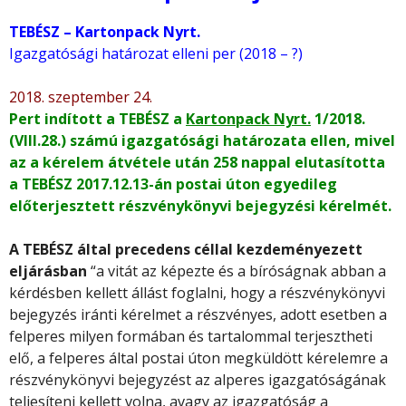
TEBÉSZ – Kartonpack Nyrt.
Igazgatósági határozat elleni per
(2018 – ?)
2018. szeptember 24.
Pert indított a TEBÉSZ a
Kartonpack Nyrt.
1/2018.
(VIII.28.) számú igazgatósági határozata ellen, mivel
az a kérelem átvétele után 258 nappal elutasította
a TEBÉSZ 2017.12.13-án postai úton egyedileg
előterjesztett részvénykönyvi bejegyzési kérelmét.
A TEBÉSZ által precedens céllal kezdeményezett
eljárásban
“a vitát az képezte és a bíróságnak abban a
kérdésben kellett állást foglalni, hogy a részvénykönyvi
bejegyzés iránti kérelmet a részvényes, adott esetben a
felperes milyen formában és tartalommal terjesztheti
elő, a felperes által postai úton megküldött kérelemre a
részvénykönyvi bejegyzést az alperes igazgatóságának
teljesíteni kellett volna, avagy az igazgatóság a