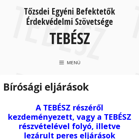
Kilépés
Kilépés
Tőzsdei Egyéni Befektetők
a
a
tartalomba
tartalomba
Érdekvédelmi Szövetsége
TEBÉSZ
MENÜ
Bírósági eljárások
A TEBÉSZ részéről
kezdeményezett, vagy a TEBÉSZ
részvételével folyó, illetve
lezárult peres eljárások