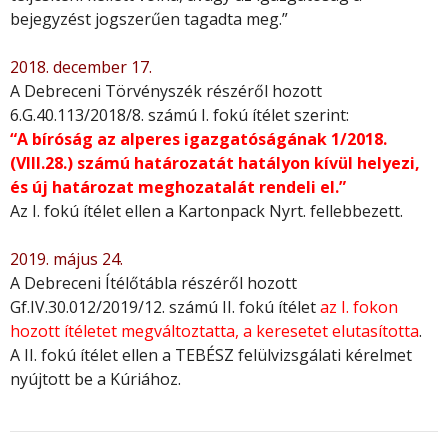
bejegyzést jogszerűen tagadta meg.”
2018. december 17.
A Debreceni Törvényszék részéről hozott
6.G.40.113/2018/8. számú I. fokú ítélet szerint:
“A bíróság az alperes igazgatóságának 1/2018.
(VIII.28.) számú határozatát hatályon
kívül helyezi,
és új határozat meghozatalát rendeli el.”
Az I. fokú ítélet ellen a Kartonpack Nyrt. fellebbezett.
2019. május 24.
A Debreceni Ítélőtábla részéről hozott
Gf.IV.30.012/2019/12. számú II. fokú ítélet
az I. fokon
hozott ítéletet megváltoztatta, a keresetet elutasította
.
A II. fokú ítélet ellen a TEBÉSZ felülvizsgálati kérelmet
nyújtott be a Kúriához.