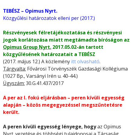
TEBÉSZ – Opimus Nyrt.
Közgyűlési határozatok elleni per (2017.)
Részvényesek félretájékoztatása és részvényesi
jogok korlátozása miatt megtámadta bíróságon az
Opimus Group Nyrt.
2017.05.02-án tartott
közgyűlésének határozatait a TEBÉSZ
(2017. május 12.) A közlemény
itt olvasható
.
Tárgyalta:
Fővárosi Törvényszék Gazdasági Kollégiuma
(1027 Bp., Varsányi Irén u. 40-44.)
Ügyszám:
30.G.41.437/2017
A per az I. fokú eljárásban – peren kívüli egyesség
alapján – közös megegyezéssel megszűntetésre
került.
A peren kívüli egyesség lényege, hogy
az Opimus
Nyrt. vezetése és többségi tulajdonosai a Társaság