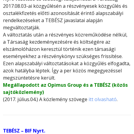
2017.08.03-ai közgyűlésén a részvényesek közgyűlés és
osztalékfizetés előtti azonosítását érintő alapszabályi
rendelkezéseket a TEBÉSZ javaslatai alapján
megváltoztatják.
A változtatás után a részvényes közreműködése nélkül,
a Társaság kezdeményezésére és költségére az
elszámolóházon keresztül történik ezen társasági
eseményekhez a részvénykönyv szükséges frissítése.
Ezen alapszabályi változtatásokat a közgyűlés elfogadta,
azok hatályba léptek. Így a per közös megegyezéssel
megszüntetésre került.
Megállapodott az Opimus Group és a TEBÉSZ (közös
sajtóközlemény)
(2017. július.04.) A közlemény szövege
itt olvasható
.
TEBÉSZ – BIF Nyrt.