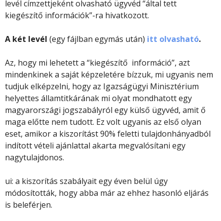
levél címzettjeként olvasható ügyvéd “által tett
kiegészítő információk”-ra hivatkozott.
A két levél
(egy fájlban egymás után)
itt olvasható
.
Az, hogy mi lehetett a “kiegészítő információ”, azt
mindenkinek a saját képzeletére bízzuk, mi ugyanis nem
tudjuk elképzelni, hogy az Igazságügyi Minisztérium
helyettes államtitkárának mi olyat mondhatott egy
magyarországi jogszabályról egy külső ügyvéd, amit ő
maga előtte nem tudott. Ez volt ugyanis az első olyan
eset, amikor a kiszorítást 90% feletti tulajdonhányadból
indított vételi ajánlattal akarta megvalósítani egy
nagytulajdonos.
ui: a kiszorítás szabályait egy éven belül úgy
módosították, hogy abba már az ehhez hasonló eljárás
is beleférjen.