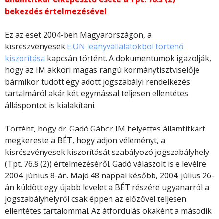
bekezdés értelmezésével
Ez az eset 2004-ben Magyarországon, a
kisrészvényesek
E.ON leányvállalatokból történő
kiszorítása
kapcsán történt. A dokumentumok igazolják,
hogy az IM akkori magas rangú kormánytisztviselője
bármikor tudott egy adott jogszabályi rendelkezés
tartalmáról akár két egymással teljesen ellentétes
álláspontot is kialakítani.
Történt, hogy dr. Gadó Gábor IM helyettes államtitkárt
megkereste a BÉT, hogy adjon véleményt, a
kisrészvényesek kiszorítását szabályozó jogszabályhely
(Tpt. 76.§ (2)) értelmezéséről. Gadó válaszolt is e levélre
2004. június 8-án. Majd 48 nappal később, 2004. július 26-
án küldött egy újabb levelet a BÉT részére ugyanarról a
jogszabályhelyről csak éppen az előzővel teljesen
ellentétes tartalommal. Az átfordulás okaként a második