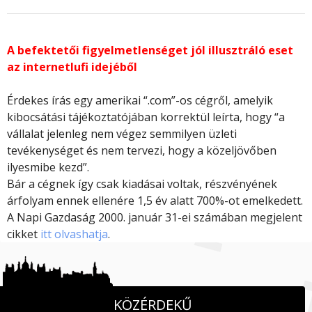
A befektetői figyelmetlenséget jól illusztráló eset
az internetlufi idejéből
Érdekes írás egy amerikai “.com”-os cégről, amelyik
kibocsátási tájékoztatójában korrektül leírta, hogy “a
vállalat jelenleg nem végez semmilyen üzleti
tevékenységet és nem tervezi, hogy a közeljövőben
ilyesmibe kezd”.
Bár a cégnek így csak kiadásai voltak, részvényének
árfolyam ennek ellenére 1,5 év alatt 700%-ot emelkedett.
A Napi Gazdaság 2000. január 31-ei számában megjelent
cikket
itt olvashatja
.
KÖZÉRDEKŰ