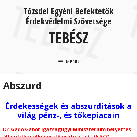
Kilépés
Kilépés
Tőzsdei Egyéni Befektetők
a
a
tartalomba
tartalomba
Érdekvédelmi Szövetsége
TEBÉSZ
MENÜ
Abszurd
Érdekességek és abszurditások a
világ pénz-, és tőkepiacain
Dr. Gadó Gábor Igazságügyi Minisztérium helyettes
államtitkár elképesztő esete a Tpt. 76.§ (2)